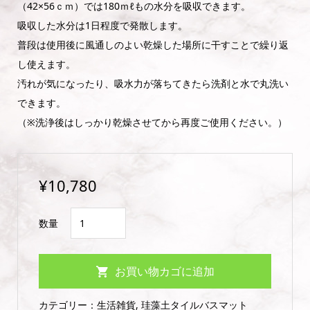
（42×56ｃｍ）では180ｍℓもの水分を吸収できます。
吸収した水分は1日程度で発散します。
普段は使用後に風通しのよい乾燥した場所に干すことで繰り返
し使えます。
汚れが気になったり、吸水力が落ちてきたら洗剤と水で丸洗い
できます。
（※洗浄後はしっかり乾燥させてから再度ご使用ください。）
¥
10,780
珪
数量
藻
土
お買い物カゴに追加
タ
イ
カテゴリー：
生活雑貨
,
珪藻土タイルバスマット