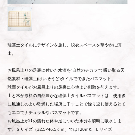
珪藻土タイルにデザインを施し、脱衣スペースを華やかに演
出。
お風呂上りの足裏に付いた水滴を“自然のチカラ”で吸い取る天
然素材・珪藻土(けいそうど)タイルでできたバスマット。
球面タイルがお風呂上りの足裏に心地よい刺激を与えます。
土と木が原料の自然豊かな珪藻土タイルバスマットは、使用後
に風通しのよい乾燥した場所に干すことで繰り返し使えるとて
もエコでナチュラルなバスマットです。
お風呂上がりの濡れた体や足についた水分を瞬時に吸水しま
す。Ｓサイズ（32.5×46.5ｃｍ）では120ｍℓ、Ｌサイズ