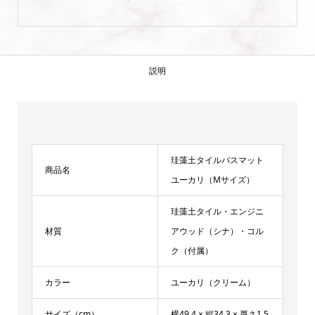
ル
バ
ス
マ
説明
ッ
ト
ユ
ー
珪藻土タイルバスマット
カ
商品名
ユーカリ（Mサイズ）
リ
M
珪藻土タイル・エンジニ
個
材質
アウッド（シナ）・コル
ク（付属）
カラー
ユーカリ（クリーム）
サイズ（cm）
横49.4 × 縦34.3 × 厚さ1.5